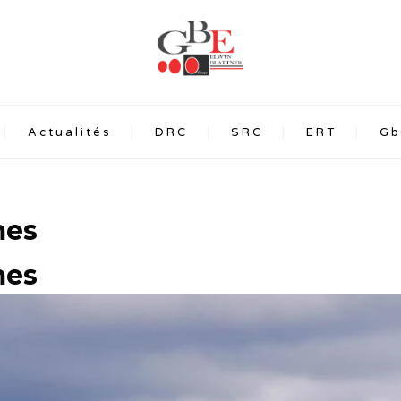
Actualités
DRC
SRC
ERT
Gb
mes
mes