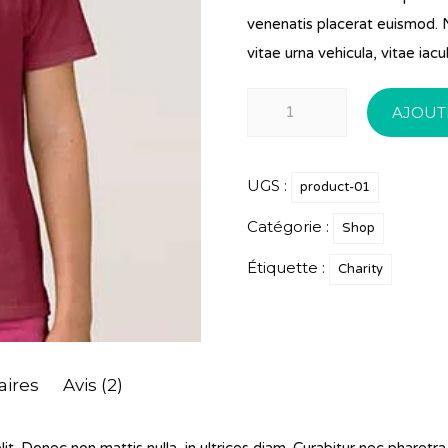
$16
venenatis placerat euismod. N
vitae urna vehicula, vitae iacul
quantité
AJOUT
de
Save
UGS :
The
product-01
Sea
Catégorie :
Shop
Étiquette :
Charity
ires
Avis (2)
it. Donec non mattis nulla, in ultrices diam. Curabitur nec pharetr