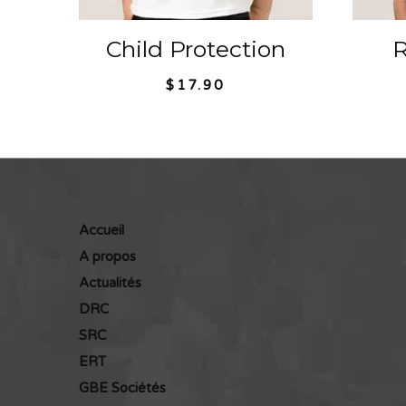
Child Protection
R
$
17.90
Accueil
A propos
Actualités
DRC
SRC
ERT
GBE Sociétés