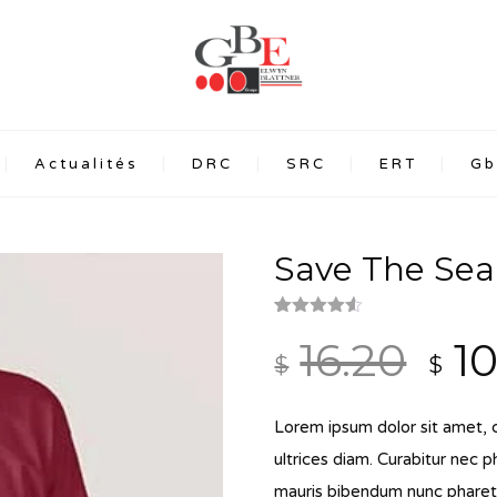
Actualités
DRC
SRC
ERT
Gb
Save The Sea
Noté
2
4.50
Le
16.20
1
sur 5
$
$
basé
sur
pri
notations
client
Lorem ipsum dolor sit amet, c
init
ultrices diam. Curabitur nec 
étai
mauris bibendum nunc pharetr