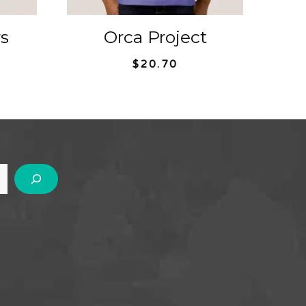
s
Orca Project
$
20.70