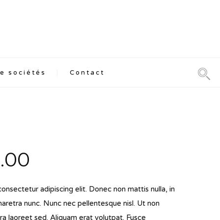
e sociétés
Contact
Le
0.00
x
prix
onsectetur adipiscing elit. Donec non mattis nulla, in
ial
actuel
pharetra nunc. Nunc nec pellentesque nisl. Ut non
t :
est :
a laoreet sed. Aliquam erat volutpat. Fusce