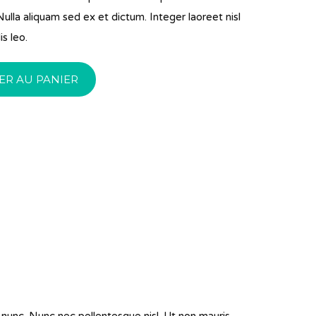
.20.
$10.00.
ulla aliquam sed ex et dictum. Integer laoreet nisl
is leo.
ER AU PANIER
a nunc. Nunc nec pellentesque nisl. Ut non mauris