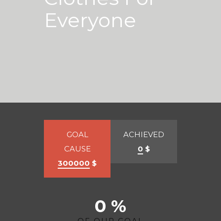
Everyone
GOAL
ACHIEVED
CAUSE
0
$
300000
$
0 %
OF OUR GOAL