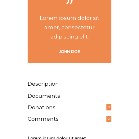
Lorem ipsum dolor sit
amet, consectetur
adipiscing elit.
JOHN DOE
Description
Documents
Donations
0
Comments
2
Lorem ipsum dolor sit amet,