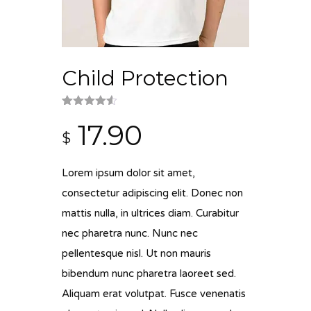
Child Protection
Noté
2
4.50
17.90
sur 5
$
basé
sur
notations
client
Lorem ipsum dolor sit amet,
consectetur adipiscing elit. Donec non
mattis nulla, in ultrices diam. Curabitur
nec pharetra nunc. Nunc nec
pellentesque nisl. Ut non mauris
bibendum nunc pharetra laoreet sed.
Aliquam erat volutpat. Fusce venenatis