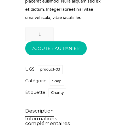
placerat euismod. Nulla aliquam sed ex
et dictum. Integer laoreet nisl vitae
urna vehicula, vitae iaculis leo.
quantité
de
Child
AJOUTER AU PANIER
Protection
UGS :
product-03
Catégorie :
Shop
Étiquette :
Charity
Description
Informations
complémentaires