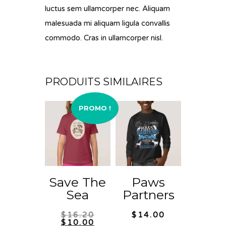
luctus sem ullamcorper nec. Aliquam
malesuada mi aliquam ligula convallis
commodo. Cras in ullamcorper nisl.
PRODUITS SIMILAIRES
PROMO !
Save The
Paws
Sea
Partners
Le
$
16.20
$
14.00
prix
Le
$
10.00