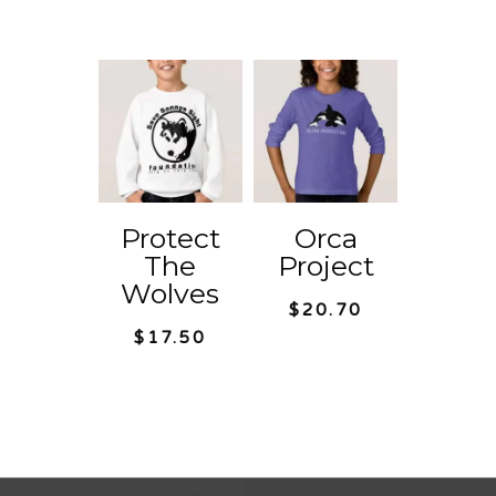
initial
prix
était :
actuel
$16.20.
est :
$10.00.
Protect
Orca
The
Project
Wolves
$
20.70
$
17.50