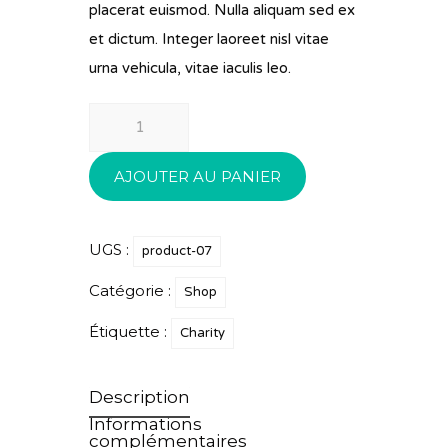
placerat euismod. Nulla aliquam sed ex
et dictum. Integer laoreet nisl vitae
urna vehicula, vitae iaculis leo.
quantité
de
Rehabilitation
AJOUTER AU PANIER
UGS :
product-07
Catégorie :
Shop
Étiquette :
Charity
Description
Informations
complémentaires