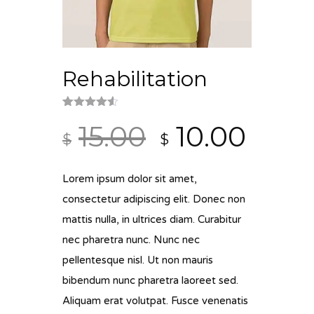
Rehabilitation
Noté
2
4.50
Le
Le
15.00
10.00
sur 5
$
$
basé
sur
prix
prix
notations
client
Lorem ipsum dolor sit amet,
initial
actu
consectetur adipiscing elit. Donec non
était :
est :
mattis nulla, in ultrices diam. Curabitur
$15.00.
$10.0
nec pharetra nunc. Nunc nec
pellentesque nisl. Ut non mauris
bibendum nunc pharetra laoreet sed.
Aliquam erat volutpat. Fusce venenatis