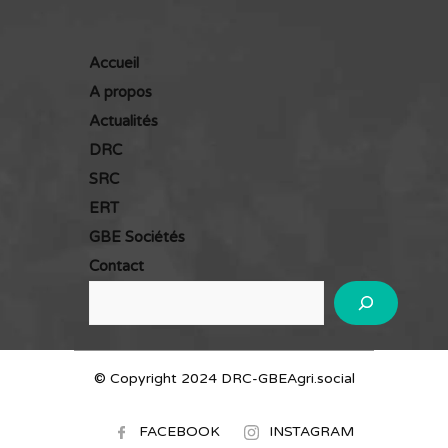
Accueil
A propos
Actualités
DRC
SRC
ERT
GBE Sociétés
Contact
R
e
c
© Copyright 2024 DRC-GBEAgri.social
h
e
FACEBOOK
INSTAGRAM
r